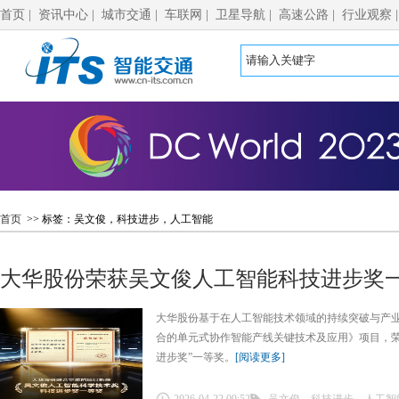
首页
|
资讯中心
|
城市交通
|
车联网
|
卫星导航
|
高速公路
|
行业观察
首页
>> 标签：吴文俊，科技进步，人工智能
大华股份荣获吴文俊人工智能科技进步奖
大华股份基于在人工智能技术领域的持续突破与产
合的单元式协作智能产线关键技术及应用》项目，荣获
进步奖”一等奖。
[阅读更多]