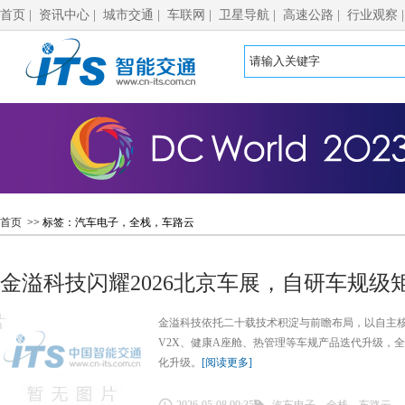
首页
|
资讯中心
|
城市交通
|
车联网
|
卫星导航
|
高速公路
|
行业观察
首页
>> 标签：汽车电子，全栈，车路云
金溢科技闪耀2026北京车展，自研车规级
金溢科技依托二十载技术积淀与前瞻布局，以自主核
V2X、健康A座舱、热管理等车规产品迭代升级，
化升级。
[阅读更多]