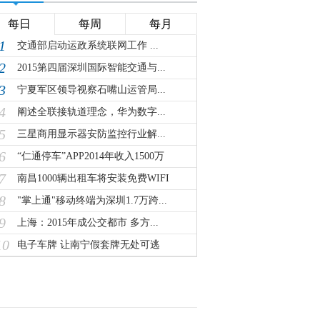
每日
每周
每月
1
交通部启动运政系统联网工作 ...
2
2015第四届深圳国际智能交通与...
3
宁夏军区领导视察石嘴山运管局...
4
阐述全联接轨道理念，华为数字...
5
三星商用显示器安防监控行业解...
6
“仁通停车”APP2014年收入1500万
7
南昌1000辆出租车将安装免费WIFI
8
"掌上通"移动终端为深圳1.7万跨...
9
上海：2015年成公交都市 多方...
10
电子车牌 让南宁假套牌无处可逃