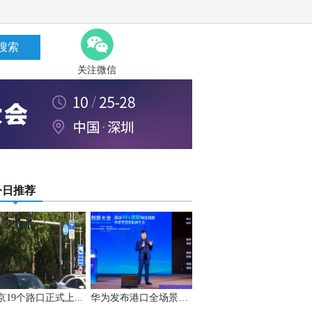
搜索
关注微信
今日推荐
京19个路口正式上...
华为发布港口全场景A...