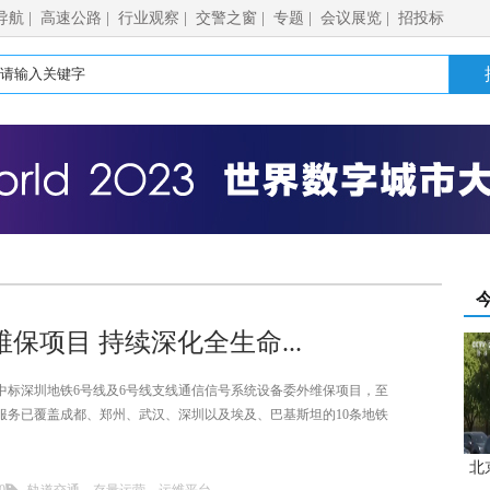
导航
|
高速公路
|
行业观察
|
交警之窗
|
专题
|
会议展览
|
招投标
项目 持续深化全生命...
中标深圳地铁6号线及6号线支线通信信号系统设备委外维保项目，至
服务已覆盖成都、郑州、武汉、深圳以及埃及、巴基斯坦的10条地铁
北