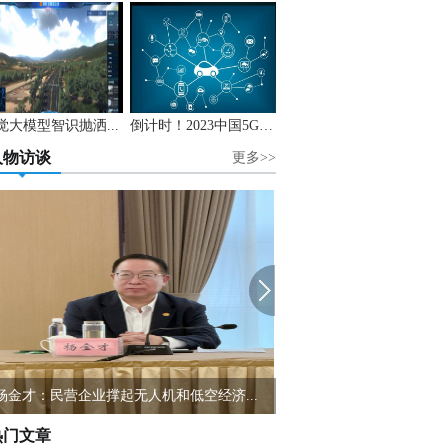
觉大模型智识抛洒...
倒计时！2023中国5G+...
人物访谈
更多>>
杨金才：民营企业撑起无人机和低空经济...
HIMA任命Sella Contr
热门文章