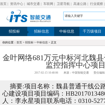
首页
|
资讯中心
|
城市交通
|
车联网
|
卫星导航
|
高速公路
|
行业观察
招投标
招标信息
中标信息
千万级项目
你的位置：
首页
>
招投标
>
中标信息
> 正文
金叶网络681万元中标河北魏
监控指挥中心项
2017-02-15 10:48:06
来源：中国智能交通
责任编辑: d
摘要:项目名称：魏县普通干线公
心建设项目项目编码：HB201701348
人：李永星项目联系电话：0310-527