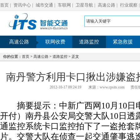
首页
|
资讯中心
|
城市交通
|
车联网
|
卫星导航
|
高速公路
|
行业观察
高速公路
联网收费
道路监控
紧急救援
你的位置：
首页
>
高速公路
>
道路监控
> 正文
南丹警方利用卡口揪出涉嫌盗
2012-10-17 09:24:19
来源：www.cpsits.com
责任编
摘要提示：中新广西网10月10日
开付）南丹县公安局交警大队10日透
通监控系统卡口监控拍下了一盗抢套
片。交警大队在侦查一起交通肇事逃