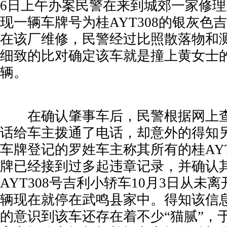
6日上午办案民警在来到城郊一家修
现一辆车牌号为桂AYT308的银灰色
在该厂维修，民警经过比照散落物和
细致的比对确定该车就是撞上黄女士
辆。
在确认肇事车后，民警根据网上查
话给车主拨通了电话，却意外的得知
车牌登记的罗姓车主称其所有的桂AYT
牌已经接到过多起违章记录，并确认
AYT308号吉利小轿车10月3日从未
辆现在就停在武鸣县家中。得知该信
的意识到该车还存在着不少“猫腻”，