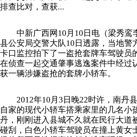
排查比对，查获...
中新广西网10月10日电（梁秀鸾
县公安局交警大队10日透露，当地警
卡口监控拍下了一盗抢套牌车驾驶员
在侦查一起交通肇事逃逸案件中经过
获一辆涉嫌盗抢的套牌小轿车。
派尔高“王者归来”
用大
2012年10月3日晚22时许，南丹
自家的现代小轿车搭乘家里的几名小
丹，刚刚进入县城不久就在民行大道
碰刮，白色小轿车驾驶员在撞上黄女