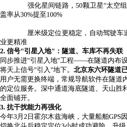
强化星间链路，50颗卫星"太空
盖率从30%提至100%
厘米级定位
更稳定，自动驾驶车
业更精准
2. 信号"
引星入地
"：隧道、车库不再失联
同步推进"引星入地"工程——在隧道内布
将天上信号"引入"地下。
北京东六环隧道已
用户无需更换终端，常规导航软件在隧道
的定位服务。
深中通道海底隧道、天山胜
全面铺开。
3. 抗干扰能力再强化
今年3月2日霍尔木兹海峡，大量船舶GPS
切换北斗后稳定定位3小时成功避险。升级