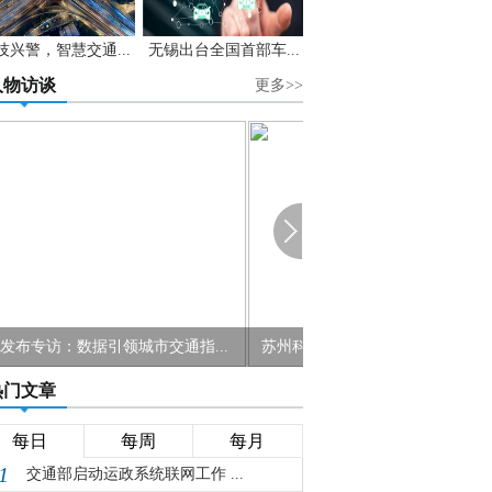
技兴警，智慧交通...
无锡出台全国首部车...
人物访谈
更多>>
州科达董事长陈冬根：把99%的算法落地...
热门文章
每日
每周
每月
1
交通部启动运政系统联网工作 ...