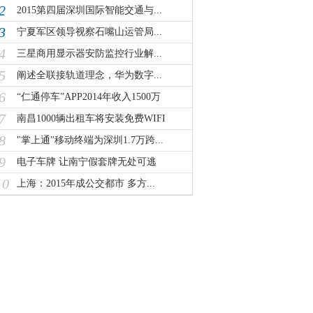
2
2015第四届深圳国际智能交通与...
3
宁夏军区领导视察石嘴山运管局...
4
三星商用显示器安防监控行业解...
5
阐述全联接轨道理念，华为数字...
6
“仁通停车”APP2014年收入1500万
7
南昌1000辆出租车将安装免费WIFI
8
"掌上通"移动终端为深圳1.7万跨...
9
电子车牌 让南宁假套牌无处可逃
10
上海：2015年成公交都市 多方...