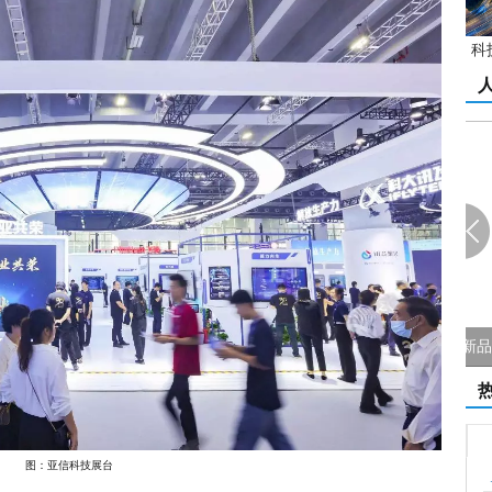
科
范 （先进工...
杰瑞新品发布专访：数据引领城市交通指...
苏
图：亚信科技展台