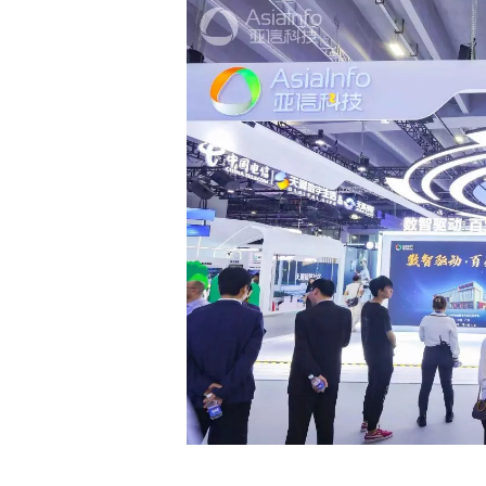
鲍逸明荣获“上海市劳动模