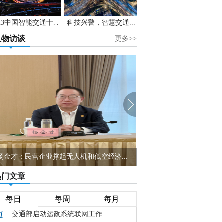
023中国智能交通十...
科技兴警，智慧交通...
人物访谈
更多>>
HIMA任命Sella Controls销售负责人为全...
从“技术员”到“大管家”
热门文章
每日
每周
每月
1
交通部启动运政系统联网工作 ...