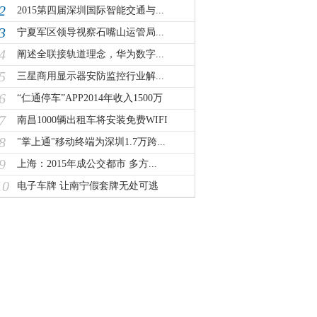
2
2015第四届深圳国际智能交通与...
3
宁夏军区领导视察石嘴山运管局...
4
阐述全联接轨道理念，华为数字...
5
三星商用显示器安防监控行业解...
6
“仁通停车”APP2014年收入1500万
7
南昌1000辆出租车将安装免费WIFI
8
"掌上通"移动终端为深圳1.7万跨...
9
上海：2015年成公交都市 多方...
10
电子车牌 让南宁假套牌无处可逃