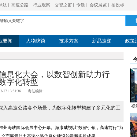
导航
|
高速公路
|
行业观察
|
交警之窗
|
专题
|
会议展览
|
招投标
业要闻
人物访谈
技术方案
新品速递
政策
信息化大会，以数智创新助力行
数字化转型
3-27 13:51:36
责任编辑:
视
案深入高速公路各个场景，为数字化转型构建了多元化的工
在福州海峡国际会展中心开幕。海康威视以“数智引领，高速前行”为
，全面展示助力高速公路信息化建设的最新实践成果。