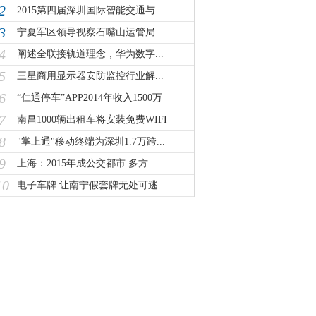
2
2015第四届深圳国际智能交通与...
3
宁夏军区领导视察石嘴山运管局...
4
阐述全联接轨道理念，华为数字...
5
三星商用显示器安防监控行业解...
6
“仁通停车”APP2014年收入1500万
7
南昌1000辆出租车将安装免费WIFI
8
"掌上通"移动终端为深圳1.7万跨...
9
上海：2015年成公交都市 多方...
10
电子车牌 让南宁假套牌无处可逃