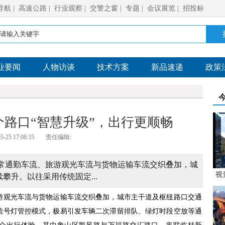
导航
|
高速公路
|
行业观察
|
交警之窗
|
专题
|
会议展览
|
招投标
业要闻
人物访谈
技术方案
新品速递
政策
路口“智慧升级”，出行更顺畅
5-25 17:08:35
责任编辑:
日常通勤车流、旅游观光车流与货物运输车流交织叠加，城
视
攀升。以往采用传统固定...
游观光车流与货物运输车流交织叠加，城市主干道及枢纽路口交通
信号灯管控模式，极易引发车辆二次滞留排队、绿灯时段空放等通