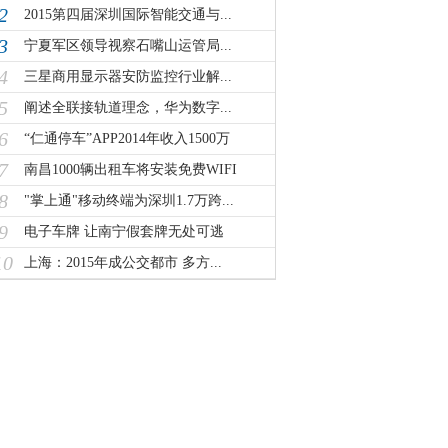
2
2015第四届深圳国际智能交通与...
3
宁夏军区领导视察石嘴山运管局...
4
三星商用显示器安防监控行业解...
5
阐述全联接轨道理念，华为数字...
6
“仁通停车”APP2014年收入1500万
7
南昌1000辆出租车将安装免费WIFI
8
"掌上通"移动终端为深圳1.7万跨...
9
电子车牌 让南宁假套牌无处可逃
10
上海：2015年成公交都市 多方...