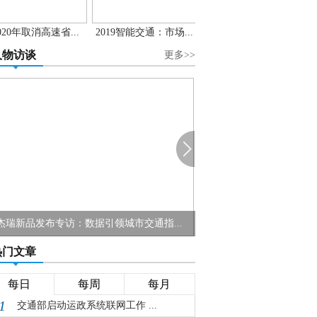
020年取消高速省...
2019智能交通：市场...
人物访谈
更多>>
州科达董事长陈冬根：把99%的算法落地...
蔺陆洲：北斗在车联网
热门文章
每日
每周
每月
1
交通部启动运政系统联网工作 ...