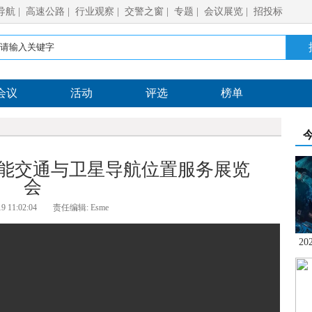
导航
|
高速公路
|
行业观察
|
交警之窗
|
专题
|
会议展览
|
招投标
会议
活动
评选
榜单
智能交通与卫星导航位置服务展览
会
9 11:02:04
责任编辑: Esme
2