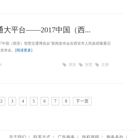
平台——2017中国（西...
2017中国（西安）智慧交通博览会”新闻发布会在西安市人民政府隆重召
了发布会。
[阅读更多]
4
西安
智慧
交通
2
3
4
5
6
7
8
下一页
关于我们
|
联系方式
|
广告服务
|
版权声明
|
服务条款
|