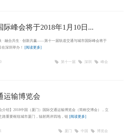
会将于2018年1月10日...
地铁 · 融合共生 · 创新共赢——第十一届轨道交通与城市国际峰会将于
11日在深圳举办！
[阅读更多]
0
第十一届
深圳
峰会
交通运输博览会
会介绍】2018中国（厦门）国际交通运输博览会（简称交博会），立
绸之路重要枢纽城市厦门，辐射两岸四地，链
[阅读更多]
1
厦门
中国
博览会