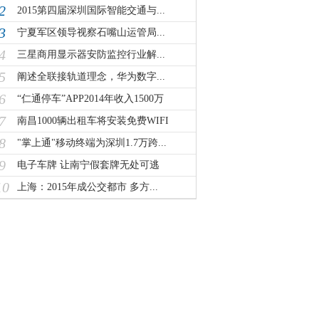
2
2015第四届深圳国际智能交通与...
3
宁夏军区领导视察石嘴山运管局...
4
三星商用显示器安防监控行业解...
5
阐述全联接轨道理念，华为数字...
6
“仁通停车”APP2014年收入1500万
7
南昌1000辆出租车将安装免费WIFI
8
"掌上通"移动终端为深圳1.7万跨...
9
电子车牌 让南宁假套牌无处可逃
10
上海：2015年成公交都市 多方...