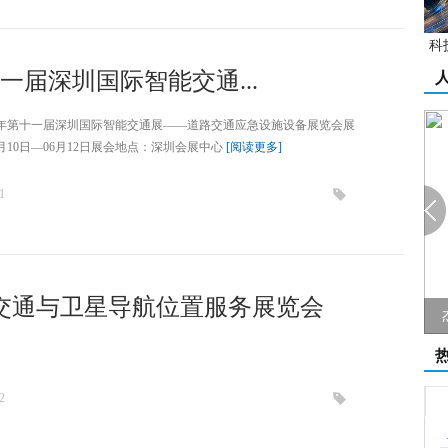
科
十一届深圳国际智能交通...
22年第十一届深圳国际智能交通展——道路交通应急设施设备展览会展
6月10日—06月12日展会地点：深圳会展中心
[阅读更多]
1
能交通与卫星导航位置服务展览会
范 （先进工...
杰瑞新品发布专访：数据引领城市交通指...
苏
2