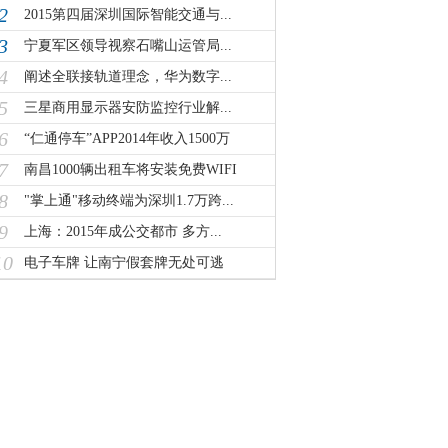
2
2015第四届深圳国际智能交通与...
3
宁夏军区领导视察石嘴山运管局...
4
阐述全联接轨道理念，华为数字...
5
三星商用显示器安防监控行业解...
6
“仁通停车”APP2014年收入1500万
7
南昌1000辆出租车将安装免费WIFI
8
"掌上通"移动终端为深圳1.7万跨...
9
上海：2015年成公交都市 多方...
10
电子车牌 让南宁假套牌无处可逃