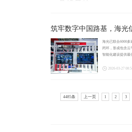
筑牢数字中国路基，海光
海光已联合6000
闭环，形成包含云
智能化建设提供最
2026-03-27 08:5
4485条
上一页
1
2
3