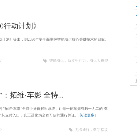
30行动计划》
行动计划》提出，到2030年要全面掌握智能航运核心关键技术的目标。
7
智能航运，新质生产力，航运大模型
：拓维·车影 全特...
 “拓维·车影”全特征身份解析系统，让每一辆车拥有独一无二的“数
+”从支付入口，真正进化为全程可信的通行凭证。
[阅读更多]
0
无卡通行，数字指纹