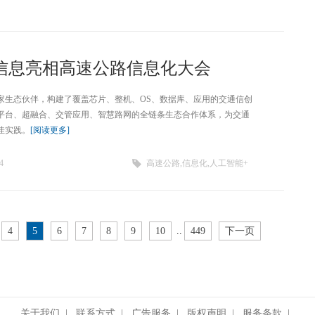
信息亮相高速公路信息化大会
多家生态伙伴，构建了覆盖芯片、整机、OS、数据库、应用的交通信创
平台、超融合、交管应用、智慧路网的全链条生态合作体系，为交通
佳实践。
[阅读更多]
4
高速公路,信息化,人工智能+
4
5
6
7
8
9
10
..
449
下一页
关于我们
|
联系方式
|
广告服务
|
版权声明
|
服务条款
|