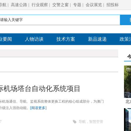
导航
|
高速公路
|
行业观察
|
交警之窗
|
专题
|
会议展览
|
招投标
业要闻
人物访谈
技术方案
新品速递
政策
际机场塔台自动化系统项目
际机场通信、导航、监视系统整体更换工程的核心组成部分，为澳门
北
升级注入强劲动能。
[阅读更多]
7
导航，智慧空管