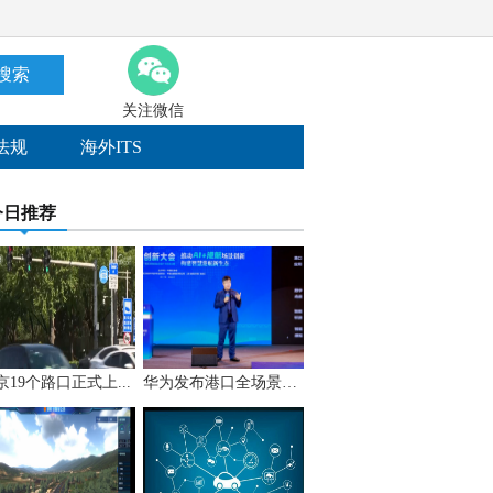
搜索
关注微信
法规
海外ITS
今日推荐
京19个路口正式上...
华为发布港口全场景A...