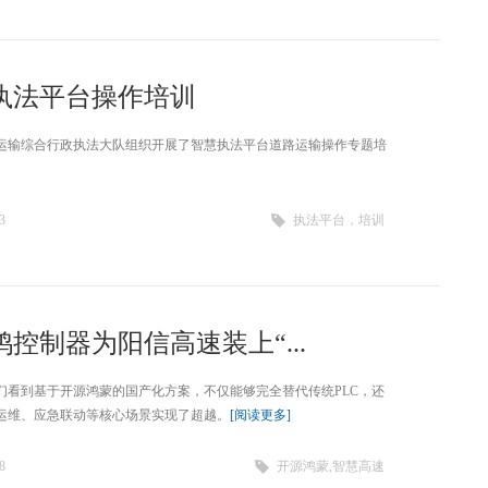
执法平台操作培训
运输综合行政执法大队组织开展了智慧执法平台道路运输操作专题培
3
执法平台，培训
控制器为阳信高速装上“...
们看到基于开源鸿蒙的国产化方案，不仅能够完全替代传统PLC，还
运维、应急联动等核心场景实现了超越。
[阅读更多]
8
开源鸿蒙,智慧高速