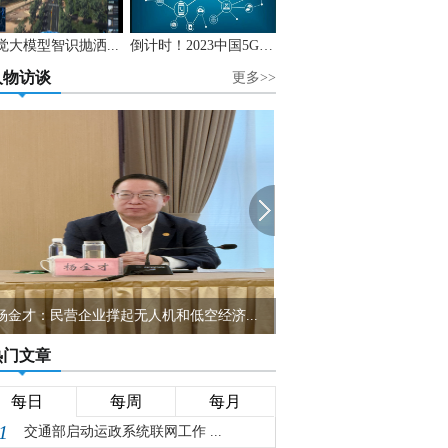
觉大模型智识抛洒...
倒计时！2023中国5G+...
人物访谈
更多>>
HIMA任命Sella Controls销售负责人为全...
从“技术员”到“大管家”
热门文章
每日
每周
每月
1
交通部启动运政系统联网工作 ...