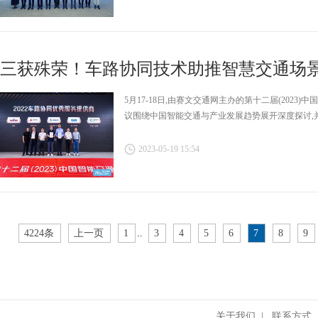
三获殊荣！车路协同技术助推智慧交通场
5月17-18日,由赛文交通网主办的第十二届(2023
议围绕中国智能交通与产业发展趋势展开深度探讨,
2023-05-19 15:54
4224条
上一页
1
..
3
4
5
6
7
8
9
关于我们
|
联系方式