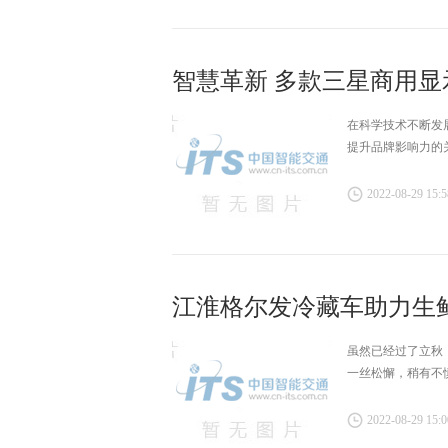
智慧革新 多款三星商用
在科学技术不断发
提升品牌影响力的
2022-08-29 15:5
江淮格尔发冷藏车助力生
鲍逸明荣获“上海市劳动模
虽然已经过了立秋
一丝松懈，稍有不
2022-08-29 15:0