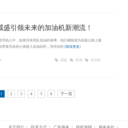
威盛引领未来的加油机新潮流！
老司机心中，如果没有排队加油的束缚，他们都能成为高速公路上最
你带着无奈的心情驶入加油站时，等待你的
[阅读更多]
4
威盛
新潮
加油机
1
2
3
4
5
6
下一页
关于我们
|
联系方式
|
广告服务
|
版权声明
|
服务条款
|