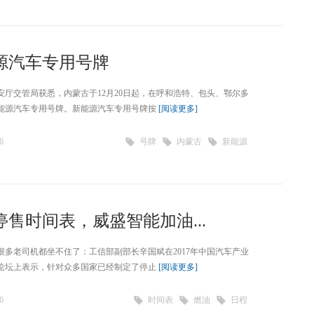
源汽车专用号牌
安厅交管局获悉，内蒙古于12月20日起，在呼和浩特、包头、鄂尔多
能源汽车专用号牌。新能源汽车专用号牌按
[阅读更多]
6
号牌
内蒙古
新能源
售时间表，威盛智能加油...
很多老司机都坐不住了：工信部副部长辛国斌在2017年中国汽车产业
论坛上表示，针对众多国家已经制定了停止
[阅读更多]
6
时间表
燃油
日程