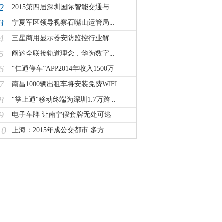
2
2015第四届深圳国际智能交通与...
3
宁夏军区领导视察石嘴山运管局...
4
三星商用显示器安防监控行业解...
5
阐述全联接轨道理念，华为数字...
6
“仁通停车”APP2014年收入1500万
7
南昌1000辆出租车将安装免费WIFI
8
"掌上通"移动终端为深圳1.7万跨...
9
电子车牌 让南宁假套牌无处可逃
10
上海：2015年成公交都市 多方...