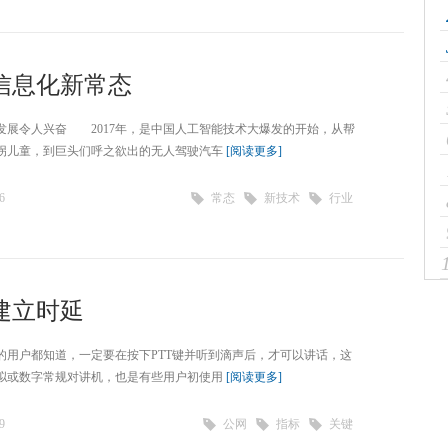
信息化新常态
展令人兴奋 2017年，是中国人工智能技术大爆发的开始，从帮
拐儿童，到巨头们呼之欲出的无人驾驶汽车
[阅读更多]
6
常态
新技术
行业
建立时延
户都知道，一定要在按下PTT键并听到滴声后，才可以讲话，这
拟或数字常规对讲机，也是有些用户初使用
[阅读更多]
9
公网
指标
关键