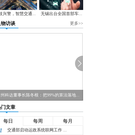
技兴警，智慧交通...
无锡出台全国首部车...
人物访谈
更多>>
州科达董事长陈冬根：把99%的算法落地...
热门文章
每日
每周
每月
1
交通部启动运政系统联网工作 ...