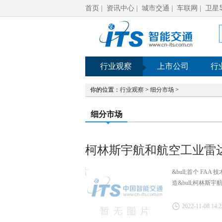
首页
|
资讯中心
|
城市交通
|
车联网
|
卫星
行业观察
上市公司
行
你的位置：
行业观察
>
细分市场
>
细分市场
柯林斯宇航和航空工业雷达所
&bull;首个 F
造&bull;柯林斯
2022-11-08 14:2