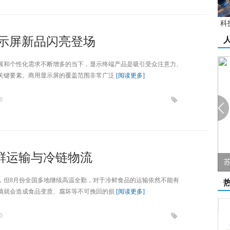
科
显示屏新品闪亮登场
展和个性化需求不断增多的当下，显示终端产品是吸引受众注意力、
关键要素。商用显示屏的覆盖范围非常广泛
[阅读更多]
8
鲜运输与冷链物流
范 （先进工...
杰瑞新品发布专访：数据引领城市交通指...
苏
，但8月份全国多地继续高温全勤，对于冷鲜食品的运输依然不能有
慎就会造成食品变质、腐坏等不可挽回的损
[阅读更多]
0