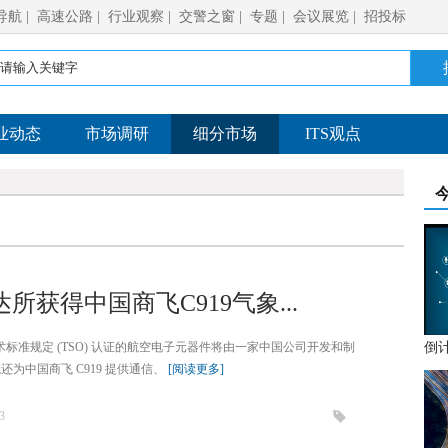
导航
|
高速公路
|
行业观察
|
交警之窗
|
专题
|
会议展览
|
招投标
业动态
市场调研
细分市场
ITS观点
获得中国商飞C919气象...
AA 技术标准规定 (TSO) 认证的航空电子元器件将由一家中国公司开发和制
宇航还为中国商飞 C919 提供通信、
[阅读更多]
3