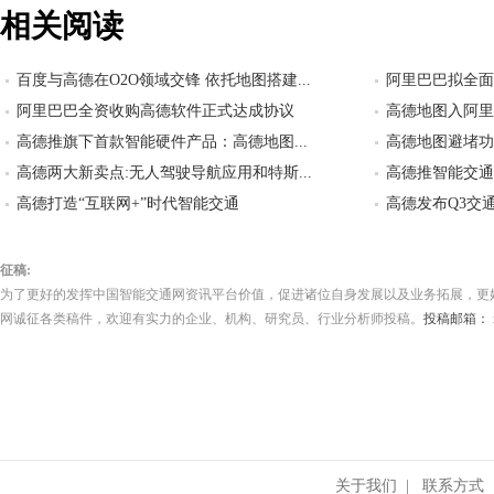
相关阅读
百度与高德在O2O领域交锋 依托地图搭建...
阿里巴巴拟全面
阿里巴巴全资收购高德软件正式达成协议
高德地图入阿里
高德推旗下首款智能硬件产品：高德地图...
高德地图避堵功
高德两大新卖点:无人驾驶导航应用和特斯...
高德推智能交通
高德打造“互联网+”时代智能交通
高德发布Q3交
征稿:
为了更好的发挥中国智能交通网资讯平台价值，促进诸位自身发展以及业务拓展，更
网诚征各类稿件，欢迎有实力的企业、机构、研究员、行业分析师投稿。
投稿邮箱： its
关于我们
|
联系方式