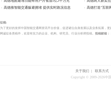
高德地图避堵功能帮用户月省油1亿3千万元
高德两大新卖点:
高德推智能交通躲避拥堵 提供实时路况信息
高德打造“互联
征稿:
为了更好的发挥中国智能交通网资讯平台价值，促进诸位自身发展以及业务拓展，更
网诚征各类稿件，欢迎有实力的企业、机构、研究员、行业分析师投稿。
投稿邮箱： its
关于我们
|
联系方式
Copyright © 2009-
2026中